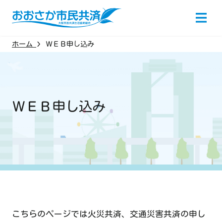
ホーム
ＷＥＢ申し込み
ホーム
商品を探す
ＷＥＢ申し込み
火災共済
女性の備え
交通災害共済
こどもの備
ＷＥＢ申し込み
《ずっとあい》終身生命
掛金シミュレーション
《ずっとあい》終
<低解約返戻金型>
医療の備え
ガン・三大疾病
ご加入の皆様（共済金請求・契約変更）
コープの三大疾病保険
新コープのケガ
介護の備え
ケガ・自転車
（賠
組合員だより（かけはし）
こちらのページでは火災共済、交通災害共済の申し