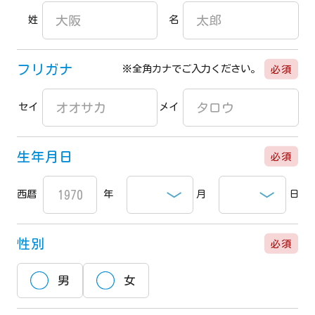
姓
名
フリガナ
必須
※全角カナでご入力ください。
セイ
メイ
生年月日
必須
西暦
年
月
日
性別
必須
男
女