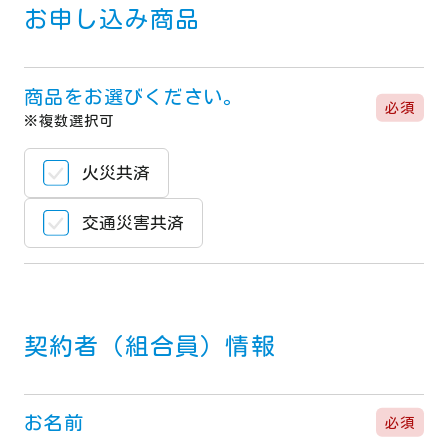
0120-866-844
お申し込み商品
TEL：
06-6203-7073
（代）
FAX：06-6203-0485
商品をお選びください。
（受付時間）平日 9:00～17:30
必須
※複数選択可
火災共済
交通災害共済
契約者（組合員）情報
お名前
必須