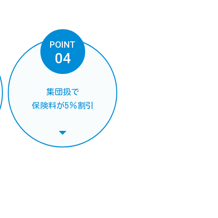
POINT
04
集団扱で
保険料が5％割引