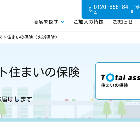
0120-866-84
（受
4
0
商品を探す
ご加入の皆様
お知らせ
スト住まいの保険（火災保険）
災害共済
どもの備え
《たすけあい》
シニアの備え
ト住まいの保険
あい》終身医療
プラチナ85
学生
三大疾病の備え
生命の備え
お届けします
プのケガ保険
コープの介護保険
イン
自転車
の備え
住まいの備え
加
（賠償）
（火災・地震）