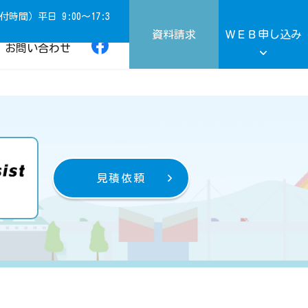
付時間）平日 9:00～17:3
資料請求
ＷＥＢ申し込み
お問い合わせ
《あいぷらす》
見積依頼
総合共済
ターネットから
掛金
入できる商品
シミュレーション