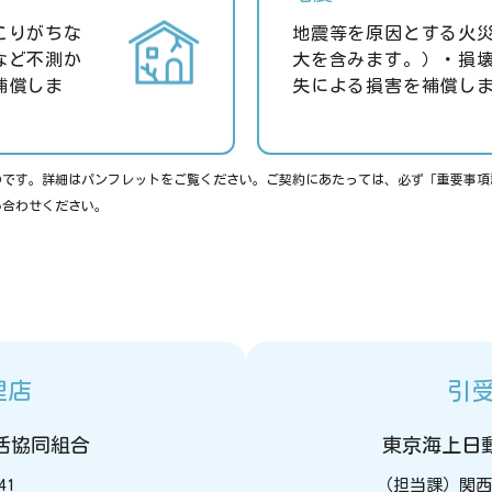
こりがちな
地震等を原因とする火
など不測か
大を含みます。）・損
補償しま
失による損害を補償し
のです。詳細はパンフレットをご覧ください。ご契約にあたっては、必ず「重要事項
い合わせください。
理店
引
活協同組合
東京海上日
41
（担当課）関西