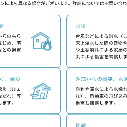
ンにより異なる場合がございます。詳細についてはお問い合わ
発
水災
からのもら
台風などによる洪水（
はじめ、落
床上浸水した際の建物
などの損害
や土砂崩れによる家屋
災による損害を補償し
い)、雪災
外部からの衝突、水
雹災（ひょ
盗難や漏水による水濡
なだれ）等
れ）、自動車の飛び込
します。
損害も補償します。
地震