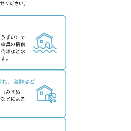
せください。
こうずい）で
や家具の損傷
の倒壊など水
ます。
濡れ、盗難など
れ（みずぬ
みなどによる