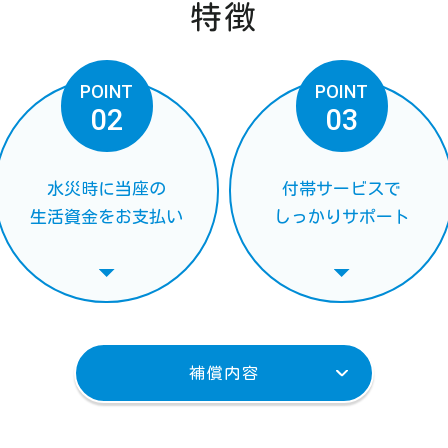
特徴
POINT
POINT
02
03
水災時に当座の
付帯サービスで
生活資金をお支払い
しっかりサポート
補償内容