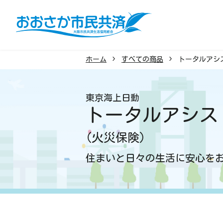
ホーム
すべての商品
トータルアシ
東京海上日動
火災共済
女性の備え
交通
こ
トータルアシス
《ずっとあい》終身生命
《ずっと
（火災保険）
<低解約返戻金型>
医療の備え
ガン・
住まいと日々の生活に安心を
コープの三大疾病保険
新コー
介護の備え
ケガ・