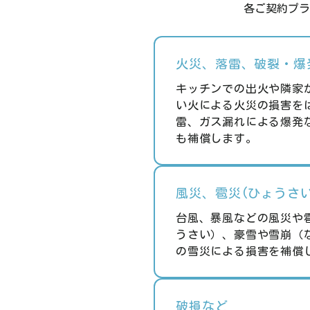
各ご契約プラ
火災、落雷、破裂・爆
キッチンでの出火や隣家
い火による火災の損害を
雷、ガス漏れによる爆発
も補償します。
風災、雹災(ひょうさ
台風、暴風などの風災や
うさい）、豪雪や雪崩（
の雪災による損害を補償
破損など